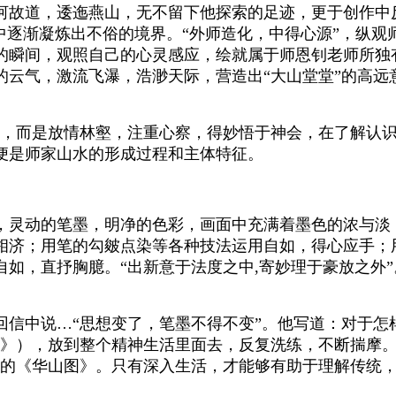
河故道，逶迤燕山，无不留下他探索的足迹，更于创作中反
中逐渐凝炼出不俗的境界。“外师造化，中得心源”，纵
的瞬间，观照自己的心灵感应，绘就属于师恩钊老师所独有
的云气，激流飞瀑，浩渺天际，营造出“大山堂堂”的高远
，而是放情林壑，注重心察，得妙悟于神会，在了解认识
便是师家山水的形成过程和主体特征。
，灵动的笔墨，明净的色彩，画面中充满着墨色的浓与淡
相济；用笔的勾皴点染等各种技法运用自如，得心应手；
如，直抒胸臆。“出新意于法度之中,寄妙理于豪放之外
信中说…“思想变了，笔墨不得不变”。他写道：对于怎
》），放到整个精神生活里面去，反复洗练，不断揣摩。
名的《华山图》。只有深入生活，才能够有助于理解传统