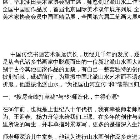
席，华北油田美术家协会副主席，师恩钊北派山水工作室助
全国中国画作品展，首届北京国际美术双年展序列展-全
美术家协会会员中国画精品展，全国第六届工笔画大展
中国传统书画艺术源远流长，历经几千年的发展，逐
是从当代诸多书画家中脱颖而出的一位新北派山水画大
别于古今其他画家作品的面貌，有自己一整套独特的创
披荆斩棘，砥砺前行，为重振中国北派山水艺术而不遗
折服，他重振北派山水，“为祖国山河立传”和“笔墨回
一、“搜尽奇峰打草稿”与“外师造化，中得心源”
在36年前，也就是上世纪八十年代初，我有幸被师老
为、王迎春、杨力舟等来给我们上课。在多年的创作与
里所说的写生，并非单指对景摹写，更多的是指深入生
师老师深谙其中堂奥，他认为进行山水画创作应多走进