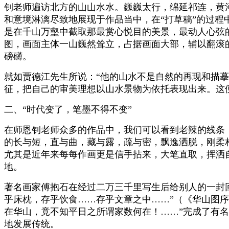
钊老师遍访北方的山山水水。巍巍太行，绵延祁连，黄
和意境淋漓尽致地展现于作品当中，在“打草稿”的过程
是在千山万壑中截取那最赏心悦目的美景，最动人心弦
图，画面主体一山巍然耸立，占据画面大部，辅以翻滚
磅礴。
就如贾德江先生所说：“他的山水不是自然的再现和描摹
征，把自己的审美理想以山水景物为依托表现出来。这
二、“时代变了，笔墨不得不变”
在师恩钊老师众多的作品中，我们可以看到老辣的线条
的长与短，直与曲，藏与露，疏与密，飘逸洒脱，刚柔
尤其是近年来每每作画更是信手拈来，大笔直取，挥洒自
地。
著名画家傅抱石在经过二万三千里写生后给别人的一封回
乎床枕，存乎饮食……存乎文章之中……”（《华山图序
在华山，竟不知平日之所谓家数何在！……”完成了有
地发展传统。