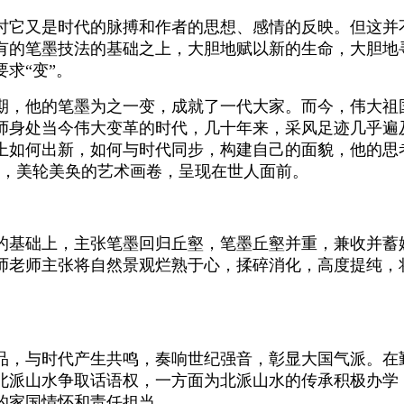
时它又是时代的脉搏和作者的思想、感情的反映。但这并
有的笔墨技法的基础之上，大胆地赋以新的生命，大胆地
求“变”。
期，他的笔墨为之一变，成就了一代大家。而今，伟大祖
师身处当今伟大变革的时代，几十年来，采风足迹几乎遍
上如何出新，如何与时代同步，构建自己的面貌，他的思
河，美轮美奂的艺术画卷，呈现在世人面前。
的基础上，主张笔墨回归丘壑，笔墨丘壑并重，兼收并蓄
师老师主张将自然景观烂熟于心，揉碎消化，高度提纯，
品，与时代产生共鸣，奏响世纪强音，彰显大国气派。在
北派山水争取话语权，一方面为北派山水的传承积极办学
的家国情怀和责任担当。