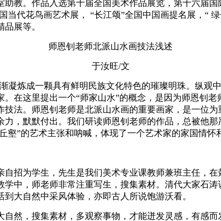
教。作品入选第十届全国美术作品展览，第十六届国际造型
国当代花鸟画艺术展， “长江颂”全国中国画提名展，“ 
精品展等。
师恩钊老师北派山水画技法浅述
于汝旺/文
渐凝炼成一颗具有鲜明民族文化特色的璀璨明珠。纵观中
家。在这里提出一个“师家山水”的概念，是因为师恩钊老
作技法。师恩钊老师是北派山水画的重要画家，是一位为
余力，默默付出。我们研读师恩钊老师的作品，总被他那
归丘壑”的艺术主张和呐喊，体现了一个艺术家的家国情怀
师亲自招为学生，先生是我们美术专业课教师兼班主任，在
教学中，师老师非常注重写生，搜集素材。清代大家石涛说
活到大自然中采风体验，亦即古人所说饱游沃看。
大自然，搜集素材，多观察事物，才能迸发灵感，有感而发