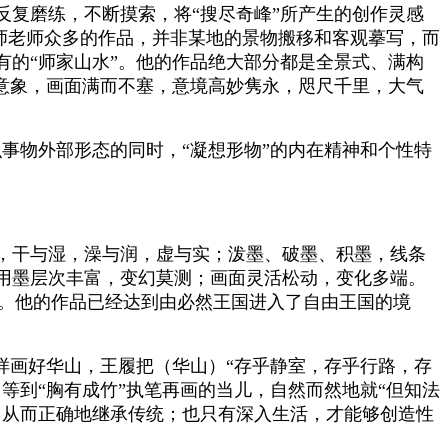
复磨练，不断摸索，将“搜尽奇峰”所产生的创作灵感
观师老师众多的作品，并非某地的景物搬移和客观摹写，而
的“师家山水”。他的作品绝大部分都是全景式、满构
意象，画面满而不塞，意境高妙隽永，咫尺千里，大气
事物外部形态的同时，“凝想形物”的内在精神和个性特
，干与湿，澡与润，虚与实；泼墨、破墨、积墨，线条
用墨层次丰富，变幻莫测；画面灵活松动，变化多端。
”。他的作品已经达到由必然王国进入了自由王国的境
样画好华山，王履把（华山）“存乎静室，存乎行路，存
等到“胸有成竹”执笔再画的当儿，自然而然地就“但知法
，从而正确地继承传统；也只有深入生活，才能够创造性