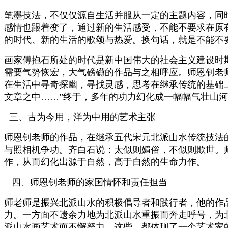
笔墨技法，不仅仅源自生活并服从一定的主题内容，同
感情也跟着变了，通过新的生活感受，不能不要求在原
的时代、新的生活的歌颂与热爱。换句话，就是不能不要
画家傅抱石所处的时代是新中国伟大的社会主义建设时
需要气势恢宏，大气磅礴的作品与之相呼应。师恩钊老
在生活中寻奇探幽，寻找灵感，思考在继承传统的基础
文章之中……”终于，多年的功力幻化成一幅幅气壮山
三、古为今用，洋为中用的艺术主张
师恩钊老师的作品，在继承五代宋元北派山水传统技法
与照相机争功。齐白石说：太似则媚俗，不似则欺世。
作，从而幻化出源于自然，高于自然的生命力作。
四、师恩钊老师的家国情怀和责任担当
师老师是振兴北派山水的积极倡导者和践行者，他的作
力。一方面不遗余力地为北派山水重振而奔走呼号，为
派山水画艺术而不懈努力，这些，都体现了一个艺术家