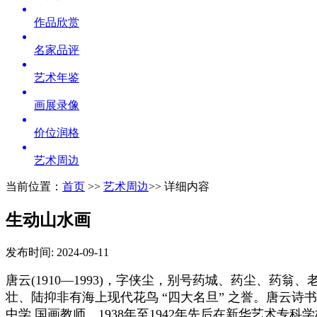
作品欣赏
名家品评
艺术年鉴
画展录像
价位润格
艺术周边
当前位置：
首页
>>
艺术周边
>> 详细内容
生动山水画
发布时间: 2024-09-11
唐云(1910—1993)，字侠尘，别号药城、药尘、药
壮、陆抑非有海上现代花鸟 “四大名旦” 之誉。唐云
中学 国画教师。1938年至1942年先后在新华艺术专