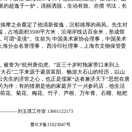
派的超逸于一炉，清丽洒脱，生动有致。亦擅 书法，长
欣赏揣摩之余奠定了他清新俊逸，沉郁雄厚的画风。先生对
，占地面积3500平方米，沿湖岸线达百余米，形成馆
可谓“圣境”。生前为 中国美术家协会理事，中国美术
上海分会名誉理事， 西泠印社理事，上海市文物保管委
被誉为“杭州唐伯虎。”近三十岁时拖家带口来到上
大石”二字来源于避居富阳、畅游大石山的经历，以山
云先生的济世之心，也正是儒家“达者兼济天下”思想在唐
药为伴；有的猜测是他的家庭开了一爿参药店，他生活
像荷花、菊花、梅花、竹子、芦根、万年青、石榴、枇杷
―刘玉璞工作室 13661122173
鲁ICP备11023047号