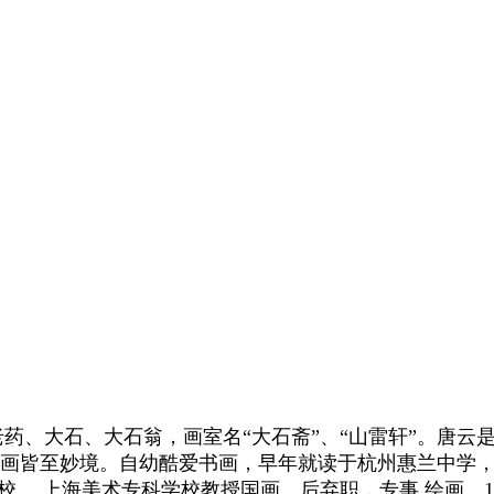
翁、老药、大石、大石翁，画室名“大石斋”、“山雷轩”。
诗书画皆至妙境。自幼酷爱书画，早年就读于杭州惠兰中学
科学校、 上海美术专科学校教授国画。后弃职，专事 绘画。