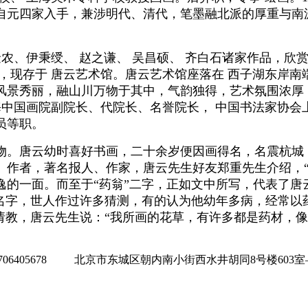
自元四家入手，兼涉明代、清代，笔墨融北派的厚重与南
金农、伊秉绶、 赵之谦、 吴昌硕、 齐白石诸家作品，
，现存于 唐云艺术馆。唐云艺术馆座落在 西子湖东岸南端
景秀丽，融山川万物于其中，气韵独得，艺术氛围浓厚，
海中国画院副院长、代院长、名誉院长， 中国书法家协会
员等职。
物。唐云幼时喜好书画，二十余岁便因画得名，名震杭城，
》作者，著名报人、作家，唐云先生好友郑重先生介绍，“
的一面。而至于“药翁”二字，正如文中所写，代表了唐
个名字，世人作过许多猜测，有的认为他幼年多病，经常以
请教，唐云先生说：“我所画的花草，有许多都是药材，
6405678 北京市东城区朝内南小街西水井胡同8号楼603室―――