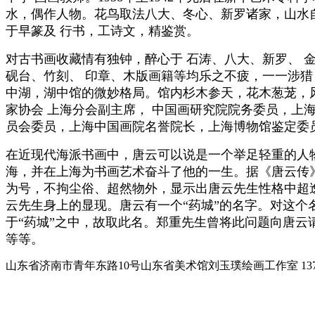
水，偶作人物。花鸟取法八大、冬心、新罗诸家，山水
于早篆及 行书，工诗文，精鉴赏。
对古书画收藏情有独钟，醉心于 石涛、八大、新罗、 
砚台、竹刻、 印章、木版画籍等均乐之不疲，一一涉猎
中湖，湖中馆的微妙格局。馆内杉木参天，花木葱茏，风
家协会 上海分会副主席， 中国画研究院院务委员，上
员会委员，上海中国画院名誉院长，上海博物馆鉴定委
在近现代海派书画中，唐云可以说是一个举足轻重的人
海，并在上海为书画艺术奋斗了他的一生。据《唐云传
为号，不拘尘俗、超然物外，显示出唐云先生性格中超逸
云先生身上的显现。唐云有一个“药城”的名字。对这
于“药城”之中，故取此名。郑重先生曾将此问题向唐云
等等。
山东省济南市青年东路10号山东省美术馆刘玉璞绘画工作室 1370