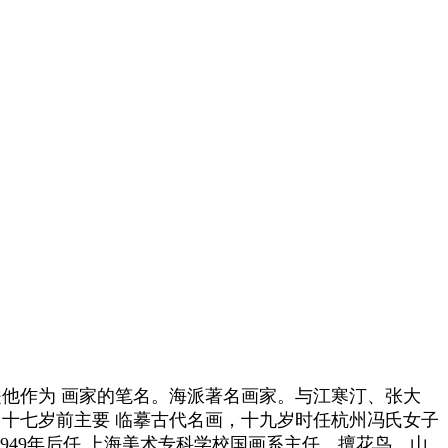
唐云是他作为 画家的笔名。海派著名画家。与江寒汀、张大
，十七岁前主要 临摹古代名画，十九岁时任杭州冯氏女子
1949年后任 上海美术专科学校国画系主任。擅花鸟、山