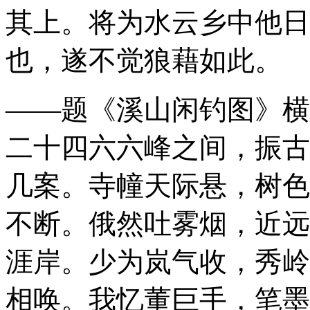
其上。将为水云乡中他日
也，遂不觉狼藉如此。
——题《溪山闲钓图》横幅
二十四
六六峰之间，振古
几案。寺幢天际悬，树色
不断。俄然吐雾烟，近远
涯岸。少为岚气收，秀岭
相唤。我忆董巨手，笔墨