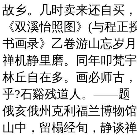
故乡。几时卖来还自买，
《双溪怡照图》(与程正揆
书画录》乙卷
游山忘岁月
禅机静里磨。同年叩梵宇
林丘自在多。画必师古，
乎?石谿残道人。
——题《
俄亥俄州克利福兰博物馆
山中，留榻经旬，静谈禅