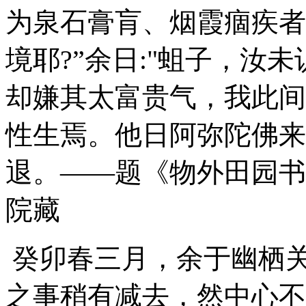
为泉石膏肓、烟霞痼疾者
境耶?”余日:"蛆子，汝
却嫌其太富贵气，我此间
性生焉。他日阿弥陀佛来
退。
——题《物外田园书画
院藏
癸卯春三月，余于幽栖
之事稍有减去，然中心不