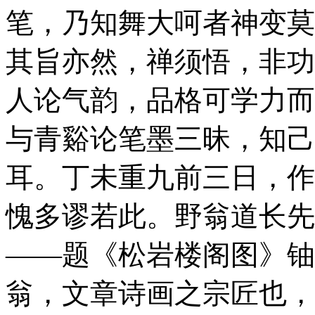
笔，乃知舞大呵者神变莫
其旨亦然，禅须悟，非功
人论气韵，品格可学力而
与青谿论笔墨三昧，知己
耳。丁未重九前三日，作
愧多谬若此。野翁道长先
——题
《松岩楼阁图》
铀
翁，文章诗画之宗匠也，