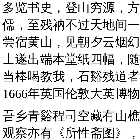
多览书史，登山穷源，方
儒，至残衲不过天地间一
尝宿黄山，见朝夕云烟幻
士遂出端本堂纸四幅，随
当棒喝教我，石谿残道者
1666年
英国伦敦大英博物
吾乡青谿程司空藏有山樵
观察亦有《所性斋图》，