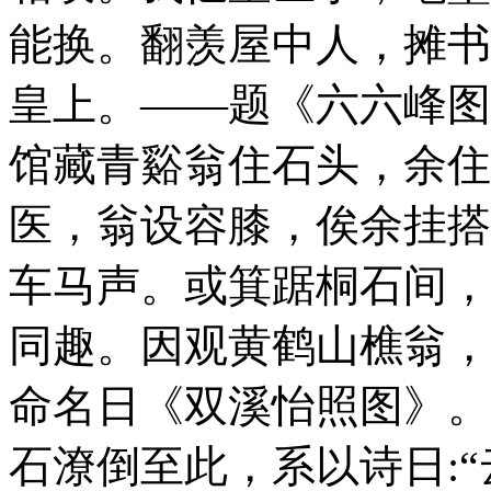
能换。翻羡屋中人，摊书
皇上。
——题《六六峰图》
馆
藏
青谿翁住石头，余住
医，翁设容膝，俟余挂搭
车马声。或箕踞桐石间，
同趣。因观黄鹤山樵翁，
命名日《双溪怡照图》。
石潦倒至此，系以诗日: