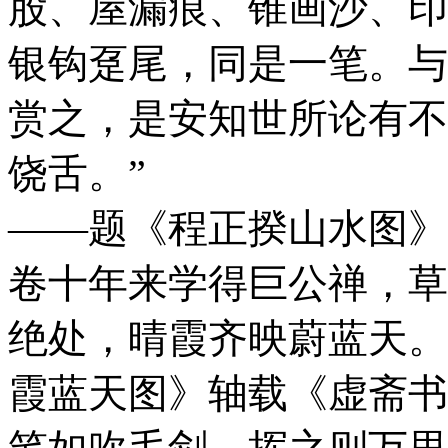
股、屋漏痕、锥画沙、印
银钩趸尾，同是一笔。与
赏之，是安知世所论有不
饶舌。”
——题《程正揆山水图》轴
卷十
年来学得巨公禅，草
绝处，晴霞齐映蔚蓝天。
霞蓝天图》轴
载《虚斋书