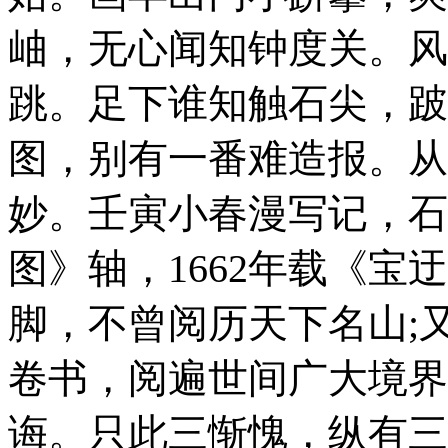
岫，无心闻知钟度关。风
跳。足下谁知触石尖，跛
图，别有一番难造报。从
妙。壬寅小春漫写记，石
图》轴，1662年
载《宝迂
脚，不曾阅历天下名山;
卷书，阅遍世间广大境界
诲。只此三惭愧，纵有三