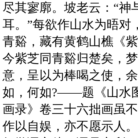
尽其寥廓。坡老云：“神
耳。”每欲作山水为晤对
青谿，藏有黄鹤山樵《紫
今紫芝同青谿归楚矣，梦
意，呈以为棒喝之使，余
如，何如?
——题《山水图
画录》卷三十六
拙画虽不
作以自娱，亦不愿示人。