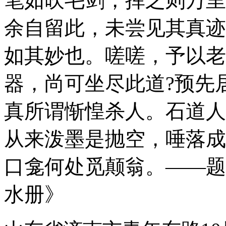
笔如吹毛剑，挥之则万里
余自留此，未尝见其真迹
如其妙也。嗟嗟，予以老
器，尚可坐尽此道?预先
真所谓惭惶杀人。石道人
从来泼墨是抛空，唾落成
口龛何处觅颠翁。
——题
水册》