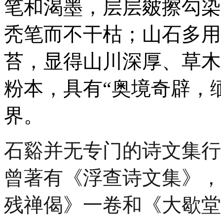
笔和渴墨，层层皴擦勾染
秃笔而不干枯；山石多用
苔，显得山川深厚、草木
粉本，具有“奥境奇辟，
界。
石谿并无专门的诗文集行
曾著有《浮查诗文集》，
残禅偈》一卷和《大歇堂