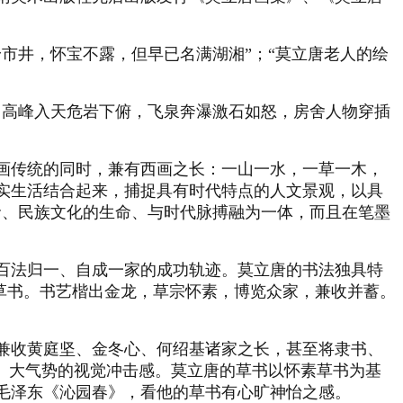
市井，怀宝不露，但早已名满湖湘”；“莫立唐老人的绘
，高峰入天危岩下俯，飞泉奔瀑激石如怒，房舍人物穿插
画传统的同时，兼有西画之长：一山一水，一草一木，
实生活结合起来，捕捉具有时代特点的人文景观，以具
命、民族文化的生命、与时代脉搏融为一体，而且在笔墨
百法归一、自成一家的成功轨迹。莫立唐的书法独具特
”草书。书艺楷出金龙，草宗怀素，博览众家，兼收并蓄。
兼收黄庭坚、金冬心、何绍基诸家之长，甚至将隶书、
、大气势的视觉冲击感。莫立唐的草书以怀素草书为基
毛泽东《沁园春》，看他的草书有心旷神怡之感。