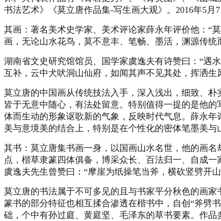
书法艺术》《莫立唐作品集-写生画大观》。2016年5月
其画：著名美术史学家、美术评论家薛永年评价他：“莫
画，无论山水花鸟，莫不意丰、笔畅、墨活，渊源传统
湖南省文史研究馆馆员、国学家虞逸夫有诗赞曰：“遇
互补，云中犬吠洞山仙府，如闻其声不见其处，挥洒生
莫立唐的中国画从传统技法入手，深入浅出，细致、朴
皆于无意中随心，有法处留意。特别值得一提的是他的
体而生动的形象讴歌新的气象，反映时代气息。薛永年
美与意境美的结合上，特别是在个性化的密体笔墨美与
其书：莫立唐集书画一身，以国画山水名世，他的画名
点，楷草隶篆四体俱备，博采众长、百法归一、自成一家
虞逸夫先生曾赞曰：“摩崖为纸操笔当斧，横砍竖劈开山
莫立唐的书法属于不可多见的且与书家平分秋色的画家
篆书的部分特征也相互揉合渗透在楷书中，自创“斧劈
础，个中有孙过庭、黄庭坚、毛泽东的草书要素。作品