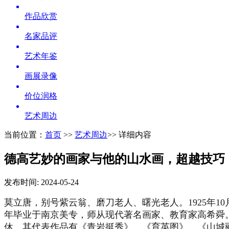
作品欣赏
名家品评
艺术年鉴
画展录像
价位润格
艺术周边
当前位置：
首页
>>
艺术周边
>> 详细内容
德高艺妙的画家与他的山水画，超越技巧
发布时间: 2024-05-24
莫立唐，别号紫云翁、磨刀老人、曙光老人。1925年
年毕业于南京美专，师从现代著名画家、教育家高希舜。
休。其代表作品有《青岩挺秀》、《育英图》、《山城