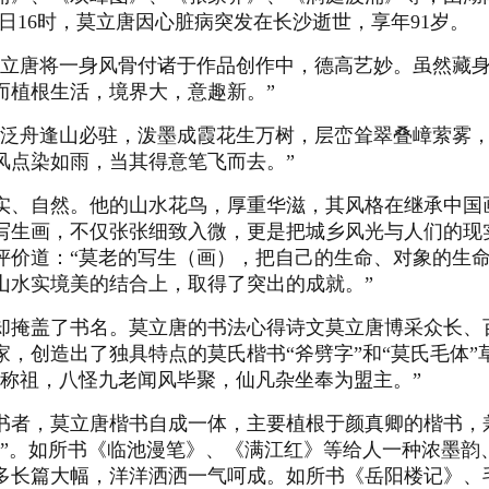
7日16时，莫立唐因心脏病突发在长沙逝世，享年91岁。
立唐将一身风骨付诸于作品创作中，德高艺妙。虽然藏身
而植根生活，境界大，意趣新。”
水泛舟逢山必驻，泼墨成霞花生万树，层峦耸翠叠嶂萦雾
风点染如雨，当其得意笔飞而去。”
实、自然。他的山水花鸟，厚重华滋，其风格在继承中国
写生画，不仅张张细致入微，更是把城乡风光与人们的现
评价道：“莫老的写生（画），把自己的生命、对象的生
山水实境美的结合上，取得了突出的成就。”
却掩盖了书名。莫立唐的书法心得诗文莫立唐博采众长、
，创造出了独具特点的莫氏楷书“斧劈字”和“莫氏毛体
称祖，八怪九老闻风毕聚，仙凡杂坐奉为盟主。”
书者，莫立唐楷书自成一体，主要植根于颜真卿的楷书，
书”。如所书《临池漫笔》、《满江红》等给人一种浓墨韵
多长篇大幅，洋洋洒洒一气呵成。如所书《岳阳楼记》、